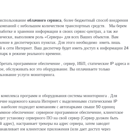
 использование
облачного сервиса
, более бюджетный способ внедрения
компаний с небольшим количеством транспортных средств. Мы берем
работке и хранении информации в своих сервис-центрах, а так же
ически, выполняем роль «Сервера» для всех Ваших объектов. Вам
жение в диспетчерских пунктах. Для этого необходимо иметь лишь
 к сети Интернет. Ваш диспетчер будет иметь доступ к информации 24
опарк в режиме реального времени.
ретать программное обеспечение , сервер, ИБП, статические IP адреса и
ое, обслуживать все это оборудование. Вы оплачиваете только
льзование услуги мониторинга.
 комплекса программ и оборудования системы мониторинга . Для
ичие надежного канала Интернет с выделенными статическими IP
т наиболее подходит компаниям с автопарками свыше 50 единиц
ммное обеспечение: серверное программное обеспечение, клиентское
ит установку серверного ПО на свой сервер (Сервер должен быть
адрес), настраивает трекеры на адрес сервера, затем заводит
танавливает им клиентское приложения (или дает доступ через