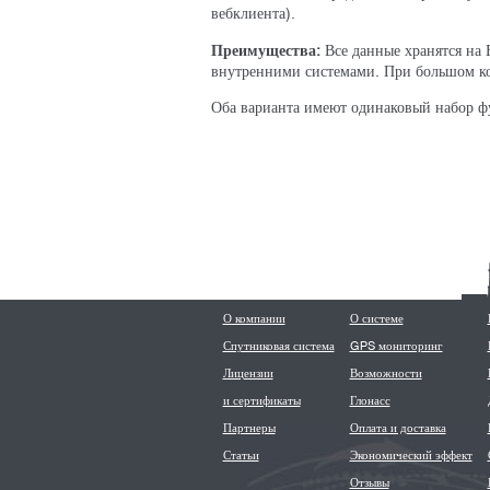
вебклиента).
Преимущества:
Все данные хранятся на 
внутренними системами. При большом ко
Оба варианта имеют одинаковый набор ф
О компании
О системе
Спутниковая система
GPS мониторинг
Лицензии
Возможности
и сертификаты
Глонасс
Партнеры
Оплата и доставка
Статьи
Экономический эффект
Отзывы