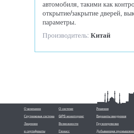
автомобиля, такими как контро
открытие/закрытие дверей, вык
параметры.
Производитель:
Китай
О компании
О системе
Решения
Спутниковая система
GPS мониторинг
Варианты внедрения
Лицензии
Возможности
Грузоперевозки
и сертификаты
Глонасс
Добывающая промышленн