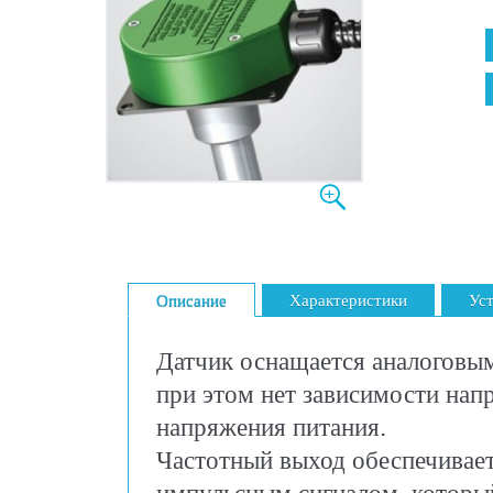
Описание
Характеристики
Уст
Датчик оснащается аналоговы
при этом нет зависимости нап
напряжения питания.
Частотный выход обеспечивае
импульсным сигналом, которы