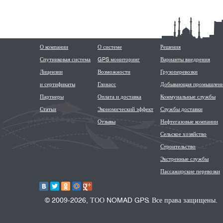
О компании
О системе
Решения
Спутниковая система
GPS мониторинг
Варианты внедрения
Лицензии
Возможности
Грузоперевозки
и сертификаты
Глонасс
Добывающая промышленн
Партнеры
Оплата и доставка
Коммунальные службы
Статьи
Экономический эффект
Службы доставки
Отзывы
Нефтегазовые компании
Сельское хозяйство
Строительство
Экстренные службы
Пассажирские перевозки
© 2009-2026, ТОО NOMAD GPS. Все права защищены.